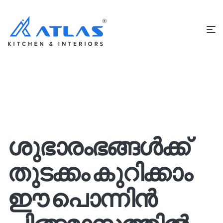
ശുഭാരംഭങ്ങൾക്ക്
തുടക്കം കുറിക്കാം
ഈ പൊന്നിൻ