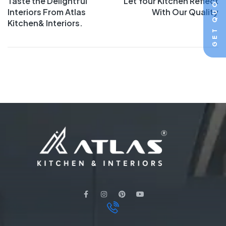
GET QUOTE
Taste the Delightful
Let Your Kitchen Reflect
Interiors From Atlas
With Our Quality
Kitchen& Interiors.